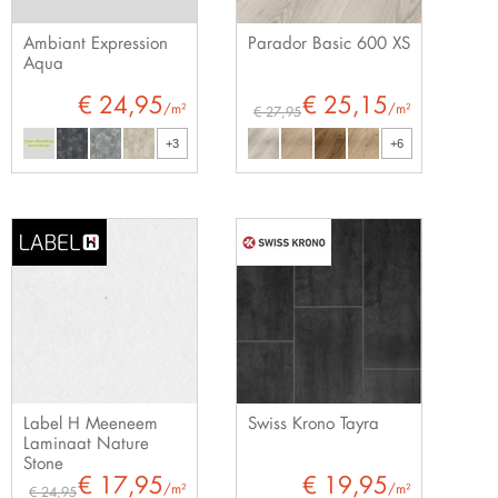
Ambiant Expression
Parador Basic 600 XS
Aqua
€ 24,95
€ 25,15
/m²
/m²
€ 27,95
+3
+6
Label H Meeneem
Swiss Krono Tayra
Laminaat Nature
Stone
€ 17,95
€ 19,95
/m²
/m²
€ 24,95