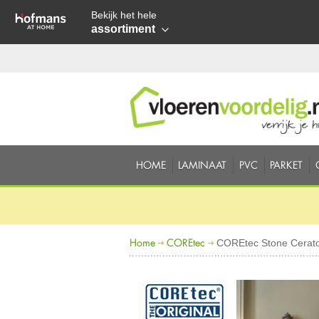
Bekijk het hele
assortiment
HOME
LAMINAAT
PVC
PARKET
Home
COREtec
COREtec Stone Cerato