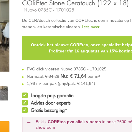
COREtec Stone Ceratouch (122 x 18)
Nuovo 0785C - 1701025
De CERAtouch collectie van COREtec is een innovatie op 
Lees meer
stenen- en keramische vloeren.
Ontdek het nieuwe COREtec, onze specialist helpt
Profiteer t/m 16 augustus van 15% kortin
PVC click vloeren Nuovo 0785C - 1701025
Nu: €
71,64
Normaal:
€ 84,28
per m²
1,98 m² per pak (prijs/pak: € 141,84)
Laagste prijs garantie
Advies door experts
Gratis bezorging*
Bekijk
COREtec pvc click vloeren
in onze 7600 m
showroom