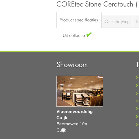
COREtec Stone Ceratouch
Product specificaties
Omschrijving
B
Uit collectie
Showroom
Vloerenvoordelig
Cuijk
Beerseweg 10a
Cuijk