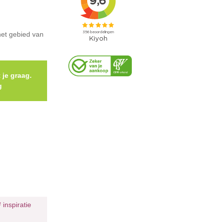
het gebied van
 je graag.
g
²
inspiratie