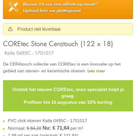
Binnen 24 uur een offerte op maat?
Upload hier uw plattegrond
Product niet leverbaar
COREtec Stone Ceratouch (122 x 18)
Katla 0495C - 1701017
De CERAtouch collectie van COREtec is een innovatie op het
Lees meer
gebied van stenen- en keramische vloeren.
Ontdek het nieuwe COREtec, onze specialist helpt je
graag.
Profiteer t/m 16 augustus van 15% korting
PVC click vloeren Katla 0495C - 1701017
Nu: €
71,64
Normaal:
€ 84,28
per m²
1,98 m² per pak (prijs/pak: € 141,84)