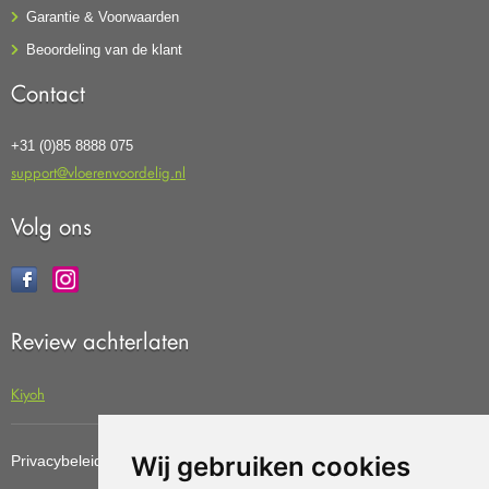
Garantie & Voorwaarden
Beoordeling van de klant
Contact
+31 (0)85 8888 075
support@vloerenvoordelig.nl
Volg ons
Review achterlaten
Kiyoh
Wij gebruiken cookies
Privacybeleid
Cookiebeleid
Update cookies preferences