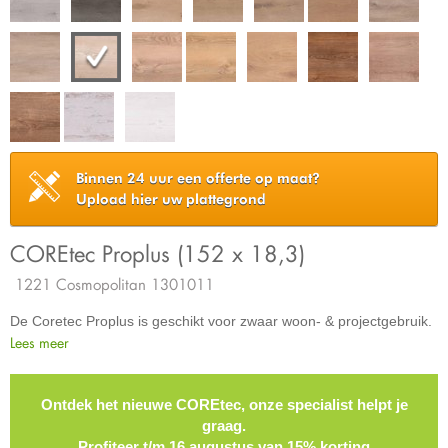
Binnen 24 uur een offerte op maat?
Upload hier uw plattegrond
COREtec Proplus (152 x 18,3)
1221 Cosmopolitan 1301011
De Coretec Proplus is geschikt voor zwaar woon- & projectgebruik.
Lees meer
Ontdek het nieuwe COREtec, onze specialist helpt je
graag.
Profiteer t/m 16 augustus van 15% korting