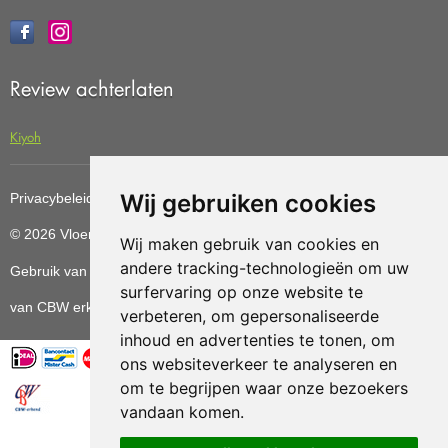
Review achterlaten
Kiyoh
Wij gebruiken cookies
Privacybeleid
Cookiebeleid
Update cookies preferences
© 2026 Vloerenvoordelig
Deze website is ontwikkeld door AGN
Wij maken gebruik van cookies en
andere tracking-technologieën om uw
Gebruik van deze site betekent dat u de
algemene voorwaarden
surfervaring op onze website te
van CBW erkende woonwinkels accepteert.
verbeteren, om gepersonaliseerde
inhoud en advertenties te tonen, om
ons websiteverkeer te analyseren en
om te begrijpen waar onze bezoekers
vandaan komen.
Vloerenvoordelig.nl is een onderdeel van