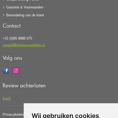
Garantie & Voorwaarden
Beoordeling van de klant
Contact
+31 (0)85 8888 075
support@vloerenvoordelig.nl
Volg ons
Review achterlaten
Kiyoh
Wij gebruiken cookies
Privacybeleid
Cookiebeleid
Update cookies preferences