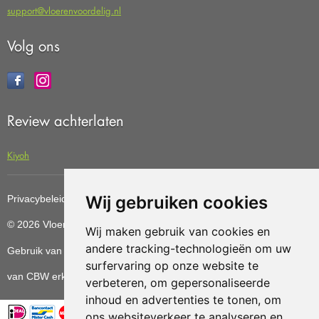
support@vloerenvoordelig.nl
Volg ons
Review achterlaten
Kiyoh
Wij gebruiken cookies
Privacybeleid
Cookiebeleid
Update cookies preferences
© 2026 Vloerenvoordelig
Deze website is ontwikkeld door AGN
Wij maken gebruik van cookies en
andere tracking-technologieën om uw
Gebruik van deze site betekent dat u de
algemene voorwaarden
surfervaring op onze website te
van CBW erkende woonwinkels accepteert.
verbeteren, om gepersonaliseerde
inhoud en advertenties te tonen, om
ons websiteverkeer te analyseren en