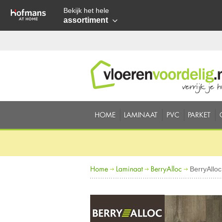
Bekijk het hele
assortiment
HOME
LAMINAAT
PVC
PARKET
Home
Laminaat
BerryAlloc
BerryAllo