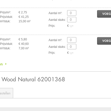
Prijs/m²:
€ 2,75
Aantal m²:
VOEG
Prijs/stuk:
€ 41,25
Aantal stuks:
m²/stuk:
15,00 m²
Prijs:
€ -,--
Prijs/m²:
€ 5,80
Aantal m²:
VOEG
Prijs/stuk:
€ 40,60
Aantal stuks:
m²/stuk:
7,00 m²
Prijs:
€ -,--
en
rn Wood Natural 62001368
estellen