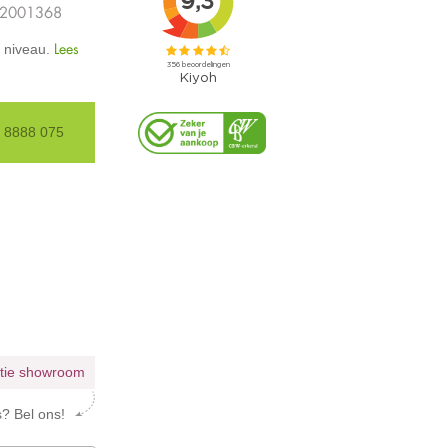
62001368
Lees
r niveau.
85 8888 075
atie showroom
s? Bel ons!