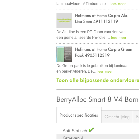
lees meer
laminaatvloeren! Timbermate
…
Hofmans at Home Co-pro Alu-
Line 3mm 4911113119
De Alu-line is een PE-Foam voorzien van
lees meer
een gemetalliseerde PE-folie.
…
Hofmans at Home Co-pro Green
Pack 4905112319
De Green-pack is te gebruiken bij laminaat
lees meer
en parket vloeren. De
…
Toon alle bijpassende ondervloer
BerryAlloc Smart 8 V4 Ba
Product specificaties
Omschrijving
B
Anti-Statisch
Groeven
4