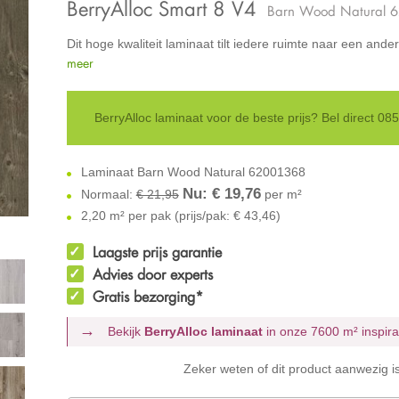
BerryAlloc Smart 8 V4
Barn Wood Natural 
Dit hoge kwaliteit laminaat tilt iedere ruimte naar een ande
meer
BerryAlloc laminaat voor de beste prijs? Bel direct 0
Laminaat Barn Wood Natural 62001368
Nu: €
19,76
Normaal:
€ 21,95
per m²
2,20 m² per pak (prijs/pak: € 43,46)
Laagste prijs garantie
Advies door experts
Gratis bezorging*
Bekijk
BerryAlloc laminaat
in onze 7600 m²
inspir
Zeker weten of dit product aanwezig i