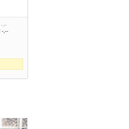
 -,--
 -,--