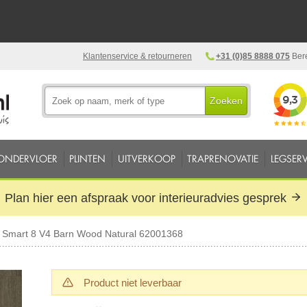
Klantenservice & retourneren
+31 (0)85 8888 075
Bere
Zoeken
ONDERVLOER
PLINTEN
UITVERKOOP
TRAPRENOVATIE
LEGSERV
Plan hier een afspraak voor interieuradvies gesprek
c Smart 8 V4 Barn Wood Natural 62001368
Product niet leverbaar