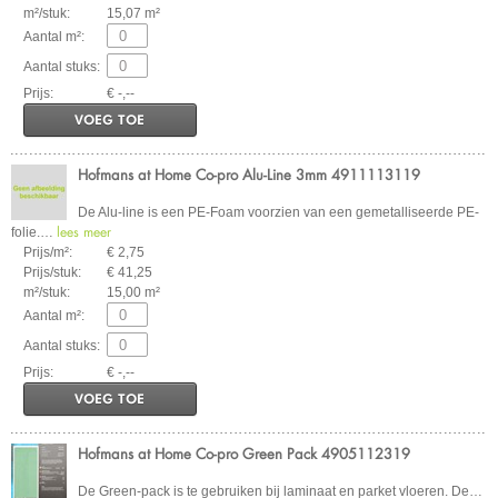
m²/stuk:
15,07 m²
Aantal m²:
Aantal stuks:
Prijs:
€ -,--
VOEG TOE
Hofmans at Home Co-pro Alu-Line 3mm 4911113119
De Alu-line is een PE-Foam voorzien van een gemetalliseerde PE-
lees meer
folie.
…
Prijs/m²:
€ 2,75
Prijs/stuk:
€ 41,25
m²/stuk:
15,00 m²
Aantal m²:
Aantal stuks:
Prijs:
€ -,--
VOEG TOE
Hofmans at Home Co-pro Green Pack 4905112319
De Green-pack is te gebruiken bij laminaat en parket vloeren. De
…