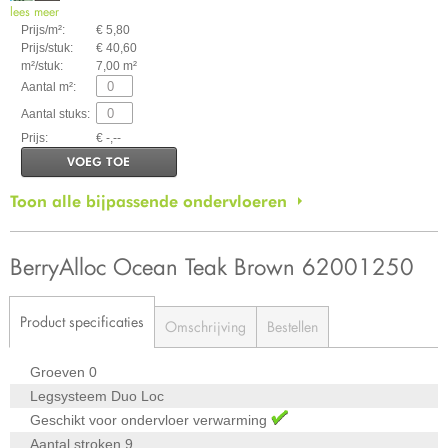
lees meer
Prijs/m²:
€ 5,80
Prijs/stuk:
€ 40,60
m²/stuk:
7,00 m²
Aantal m²:
Aantal stuks:
Prijs:
€ -,--
VOEG TOE
Toon alle bijpassende ondervloeren
BerryAlloc Ocean Teak Brown 62001250
Product specificaties
Omschrijving
Bestellen
Groeven
0
Legsysteem
Duo Loc
Geschikt voor ondervloer verwarming
Aantal stroken
9