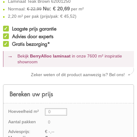
Laminaat Teak Brown 62001250
Nu: €
20,69
Normaal:
€ 22,99
per m²
2,20 m² per pak (prijs/pak: € 45,52)
Laagste prijs garantie
Advies door experts
Gratis bezorging*
Bekijk
BerryAlloc laminaat
in onze 7600 m²
inspiratie
showroom
Zeker weten of dit product aanwezig is? Bel ons!
Bereken uw prijs
Hoeveelheid m²
Aantal pakken
Adviesprijs:
€ -,--