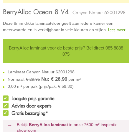
BerryAlloc Ocean 8 V4
Canyon Natuur 62001298
Deze 8mm dikke laminaatvloer geeft aan iedere kamer een
Lees meer
meerwaarde en is verkrijgbaar in vele kleuren en stijlen.
BerryAlloc laminaat voor de beste prijs? Bel direct 085 8888
075
Laminaat Canyon Natuur 62001298
Nu: €
26,96
Normaal:
€ 29,95
per m²
0,00 m² per pak (prijs/pak: € 59,30)
Laagste prijs garantie
Advies door experts
Gratis bezorging*
Bekijk
BerryAlloc laminaat
in onze 7600 m²
inspiratie
showroom