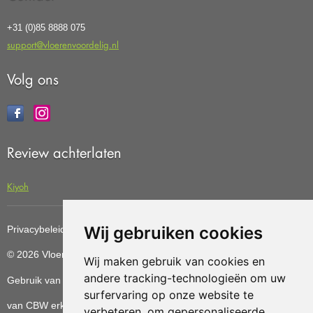
+31 (0)85 8888 075
support@vloerenvoordelig.nl
Volg ons
Review achterlaten
Kiyoh
Wij gebruiken cookies
Privacybeleid
Cookiebeleid
Update cookies preferences
© 2026 Vloerenvoordelig
Deze website is ontwikkeld door AGN
Wij maken gebruik van cookies en
andere tracking-technologieën om uw
Gebruik van deze site betekent dat u de
algemene voorwaarden
surfervaring op onze website te
van CBW erkende woonwinkels accepteert.
verbeteren, om gepersonaliseerde