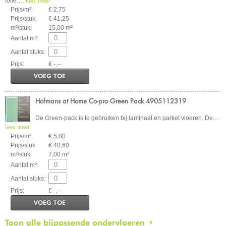
lees meer
folie.
…
Prijs/m²:
€ 2,75
Prijs/stuk:
€ 41,25
m²/stuk:
15,00 m²
Aantal m²:
Aantal stuks:
Prijs:
€ -,--
VOEG TOE
Hofmans at Home Co-pro Green Pack 4905112319
De Green-pack is te gebruiken bij laminaat en parket vloeren. De
…
lees meer
Prijs/m²:
€ 5,80
Prijs/stuk:
€ 40,60
m²/stuk:
7,00 m²
Aantal m²:
Aantal stuks:
Prijs:
€ -,--
VOEG TOE
Toon alle bijpassende ondervloeren