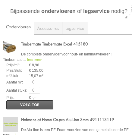
Bijpassende
ondervloeren
of
legservice
nodig?
Ondervloeren
Accessoires
Legservice
Timbermate Timbermate Excel 415180
De complete ondervloer voor hout- en laminaatvloeren!
lees meer
Timbermate
…
Prijs/m²:
€ 8,96
Prijs/stuk:
€ 135,00
m²/stuk:
15,07 m²
Aantal m²:
Aantal stuks:
Prijs:
€ -,--
VOEG TOE
Hofmans at Home Co-pro Alu-Line 3mm 4911113119
De Alu-line is een PE-Foam voorzien van een gemetalliseerde PE-