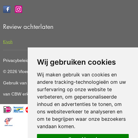
Review achterlaten
Kiyoh
Wij gebruiken cookies
Privacybeleid
Cookiebeleid
Update cookies preferences
© 2026 Vloerenvoordelig
Deze website is ontwikkeld door AGN
Wij maken gebruik van cookies en
andere tracking-technologieën om uw
Gebruik van deze site betekent dat u de
algemene voorwaarden
surfervaring op onze website te
van CBW erkende woonwinkels accepteert.
verbeteren, om gepersonaliseerde
inhoud en advertenties te tonen, om
ons websiteverkeer te analyseren en
om te begrijpen waar onze bezoekers
vandaan komen.
Vloerenvoordelig.nl is een onderdeel van