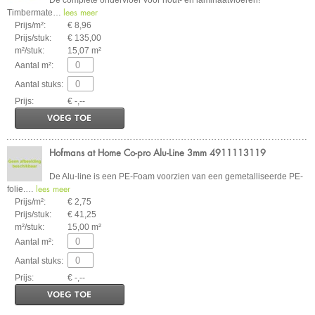
De complete ondervloer voor hout- en laminaatvloeren!
lees meer
Timbermate
…
Prijs/m²:
€ 8,96
Prijs/stuk:
€ 135,00
m²/stuk:
15,07 m²
Aantal m²:
Aantal stuks:
Prijs:
€ -,--
VOEG TOE
Hofmans at Home Co-pro Alu-Line 3mm 4911113119
De Alu-line is een PE-Foam voorzien van een gemetalliseerde PE-
lees meer
folie.
…
Prijs/m²:
€ 2,75
Prijs/stuk:
€ 41,25
m²/stuk:
15,00 m²
Aantal m²:
Aantal stuks:
Prijs:
€ -,--
VOEG TOE