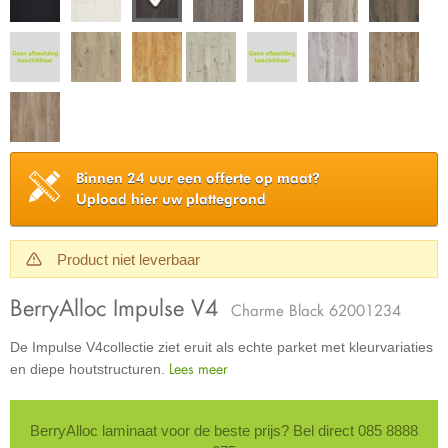
Binnen 24 uur een offerte op maat?
Upload hier uw plattegrond
Product niet leverbaar
BerryAlloc Impulse V4
Charme Black 62001234
De Impulse V4collectie ziet eruit als echte parket met kleurvariaties
Lees meer
en diepe houtstructuren.
BerryAlloc laminaat voor de beste prijs? Bel direct 085 8888