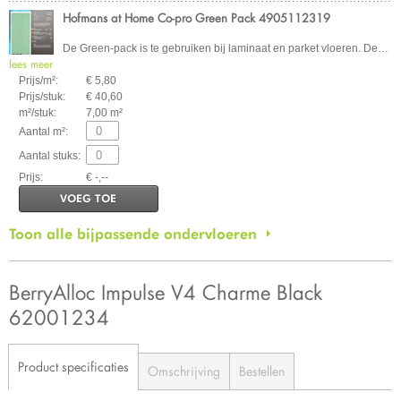
Hofmans at Home Co-pro Green Pack 4905112319
De Green-pack is te gebruiken bij laminaat en parket vloeren. De
…
lees meer
Prijs/m²:
€ 5,80
Prijs/stuk:
€ 40,60
m²/stuk:
7,00 m²
Aantal m²:
Aantal stuks:
Prijs:
€ -,--
VOEG TOE
Toon alle bijpassende ondervloeren
BerryAlloc Impulse V4 Charme Black
62001234
Product specificaties
Omschrijving
Bestellen