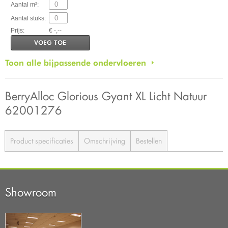
Aantal m²:
Aantal stuks:
Prijs:
€ -,--
VOEG TOE
Toon alle bijpassende ondervloeren
BerryAlloc Glorious Gyant XL Licht Natuur
62001276
Product specificaties
Omschrijving
Bestellen
Showroom