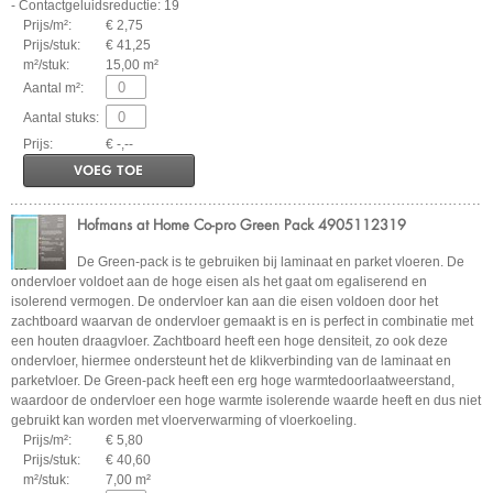
- Contactgeluidsreductie: 19
Prijs/m²:
€ 2,75
Prijs/stuk:
€ 41,25
m²/stuk:
15,00 m²
Aantal m²:
Aantal stuks:
Prijs:
€ -,--
VOEG TOE
Hofmans at Home Co-pro Green Pack 4905112319
De Green-pack is te gebruiken bij laminaat en parket vloeren. De
ondervloer voldoet aan de hoge eisen als het gaat om egaliserend en
isolerend vermogen. De ondervloer kan aan die eisen voldoen door het
zachtboard waarvan de ondervloer gemaakt is en is perfect in combinatie met
een houten draagvloer. Zachtboard heeft een hoge densiteit, zo ook deze
ondervloer, hiermee ondersteunt het de klikverbinding van de laminaat en
parketvloer. De Green-pack heeft een erg hoge warmtedoorlaatweerstand,
waardoor de ondervloer een hoge warmte isolerende waarde heeft en dus niet
gebruikt kan worden met vloerverwarming of vloerkoeling.
Prijs/m²:
€ 5,80
Prijs/stuk:
€ 40,60
m²/stuk:
7,00 m²