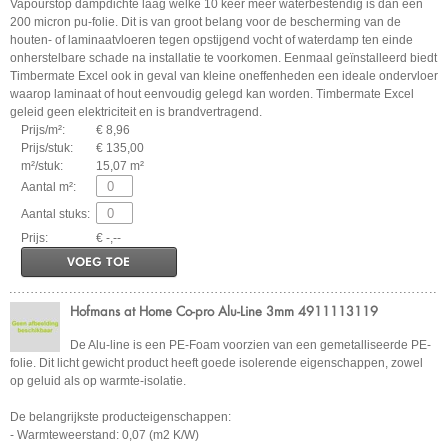
Vapourstop dampdichte laag welke 10 keer meer waterbestendig is dan een
200 micron pu-folie. Dit is van groot belang voor de bescherming van de
houten- of laminaatvloeren tegen opstijgend vocht of waterdamp ten einde
onherstelbare schade na installatie te voorkomen. Eenmaal geïnstalleerd biedt
Timbermate Excel ook in geval van kleine oneffenheden een ideale ondervloer
waarop laminaat of hout eenvoudig gelegd kan worden. Timbermate Excel
geleid geen elektriciteit en is brandvertragend.
Prijs/m²:
€ 8,96
Prijs/stuk:
€ 135,00
m²/stuk:
15,07 m²
Aantal m²:
Aantal stuks:
Prijs:
€ -,--
VOEG TOE
Hofmans at Home Co-pro Alu-Line 3mm 4911113119
De Alu-line is een PE-Foam voorzien van een gemetalliseerde PE-
folie. Dit licht gewicht product heeft goede isolerende eigenschappen, zowel
op geluid als op warmte-isolatie.
De belangrijkste producteigenschappen:
- Warmteweerstand: 0,07 (m2 K/W)