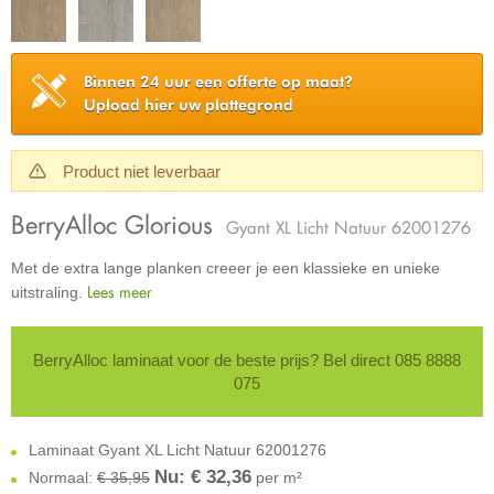
Binnen 24 uur een offerte op maat?
Upload hier uw plattegrond
Product niet leverbaar
BerryAlloc Glorious
Gyant XL Licht Natuur 62001276
Met de extra lange planken creeer je een klassieke en unieke
Lees meer
uitstraling.
BerryAlloc laminaat voor de beste prijs? Bel direct 085 8888
075
Laminaat Gyant XL Licht Natuur 62001276
Nu: €
32,36
Normaal:
€ 35,95
per m²