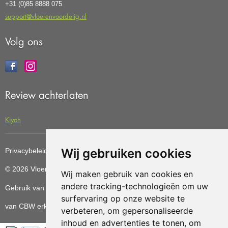
+31 (0)85 8888 075
support@vloerenvoordelig.nl
Volg ons
Review achterlaten
Kiyoh
Wij gebruiken cookies
Privacybeleid
Cookiebeleid
Update cookies preferences
© 2026 Vloerenvoordelig
Deze website is ontwikkeld door AGN
Wij maken gebruik van cookies en
andere tracking-technologieën om uw
Gebruik van deze site betekent dat u de
algemene voorwaarden
surfervaring op onze website te
van CBW erkende woonwinkels accepteert.
verbeteren, om gepersonaliseerde
inhoud en advertenties te tonen, om