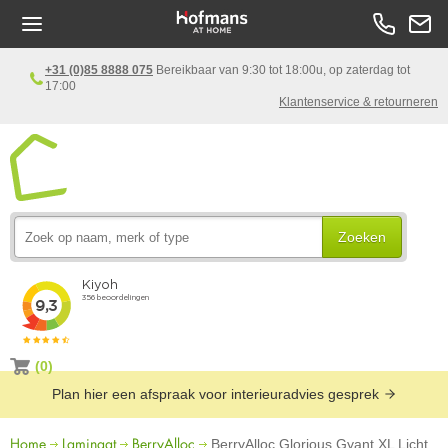
+31 (0)85 8888 075
Bereikbaar van 9:30 tot 18:00u, op zaterdag tot
17:00
Klantenservice & retourneren
Zoeken
(0)
Plan hier een afspraak voor interieuradvies gesprek
Home
Laminaat
BerryAlloc
BerryAlloc Glorious Gyant XL Licht