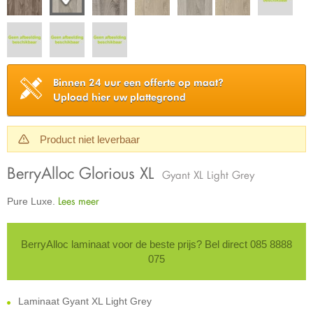
Binnen 24 uur een offerte op maat?
Upload hier uw plattegrond
Product niet leverbaar
BerryAlloc Glorious XL
Gyant XL Light Grey
Lees meer
Pure Luxe.
BerryAlloc laminaat voor de beste prijs? Bel direct 085 8888
075
Laminaat Gyant XL Light Grey