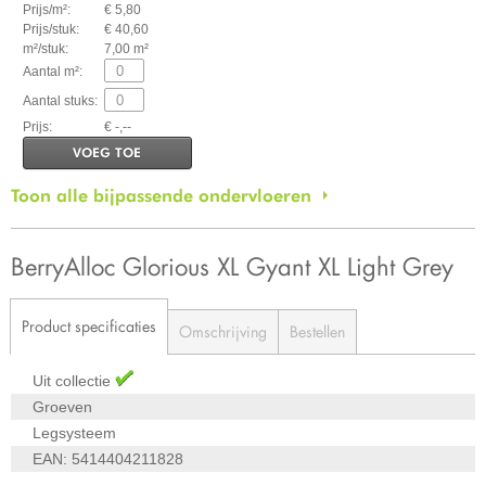
Prijs/m²:
€ 5,80
Prijs/stuk:
€ 40,60
m²/stuk:
7,00 m²
Aantal m²:
Aantal stuks:
Prijs:
€ -,--
VOEG TOE
Toon alle bijpassende ondervloeren
BerryAlloc Glorious XL Gyant XL Light Grey
Product specificaties
Omschrijving
Bestellen
Uit collectie
Groeven
Legsysteem
EAN:
5414404211828