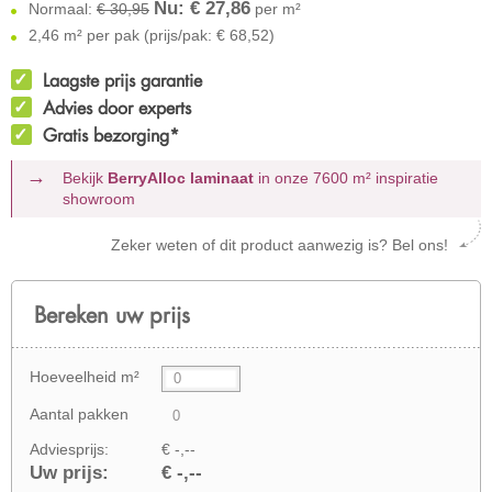
Nu: €
27,86
Normaal:
€ 30,95
per m²
2,46 m² per pak (prijs/pak: € 68,52)
Laagste prijs garantie
Advies door experts
Gratis bezorging*
Bekijk
BerryAlloc laminaat
in onze 7600 m²
inspiratie
showroom
Zeker weten of dit product aanwezig is? Bel ons!
Bereken uw prijs
Hoeveelheid m²
Aantal pakken
Adviesprijs:
€ -,--
Uw prijs:
€ -,--