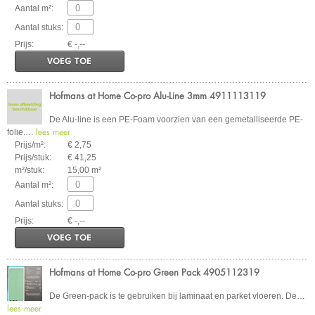
Aantal m²:
Aantal stuks:
Prijs:
€ -,--
VOEG TOE
Hofmans at Home Co-pro Alu-Line 3mm 4911113119
De Alu-line is een PE-Foam voorzien van een gemetalliseerde PE-
lees meer
folie.
…
Prijs/m²:
€ 2,75
Prijs/stuk:
€ 41,25
m²/stuk:
15,00 m²
Aantal m²:
Aantal stuks:
Prijs:
€ -,--
VOEG TOE
Hofmans at Home Co-pro Green Pack 4905112319
De Green-pack is te gebruiken bij laminaat en parket vloeren. De
…
lees meer