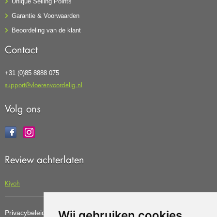
Unique Selling Points
Garantie & Voorwaarden
Beoordeling van de klant
Contact
+31 (0)85 8888 075
support@vloerenvoordelig.nl
Volg ons
Review achterlaten
Kiyoh
Wij gebruiken cookies
Privacybeleid
Cookiebeleid
Update cookies preferences