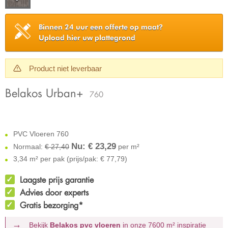
Binnen 24 uur een offerte op maat?
Upload hier uw plattegrond
Product niet leverbaar
Belakos Urban+
760
PVC Vloeren 760
Nu: €
23,29
Normaal:
€ 27,40
per m²
3,34 m² per pak (prijs/pak: € 77,79)
Laagste prijs garantie
Advies door experts
Gratis bezorging*
Bekijk
Belakos pvc vloeren
in onze 7600 m²
inspiratie