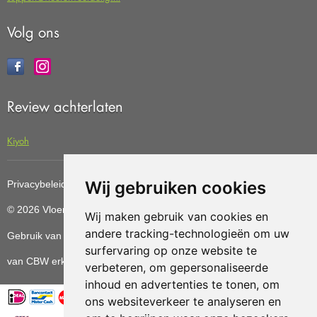
Volg ons
Review achterlaten
Kiyoh
Wij gebruiken cookies
Privacybeleid
Cookiebeleid
Update cookies preferences
© 2026 Vloerenvoordelig
Deze website is ontwikkeld door AGN
Wij maken gebruik van cookies en
andere tracking-technologieën om uw
Gebruik van deze site betekent dat u de
algemene voorwaarden
surfervaring op onze website te
van CBW erkende woonwinkels accepteert.
verbeteren, om gepersonaliseerde
inhoud en advertenties te tonen, om
ons websiteverkeer te analyseren en