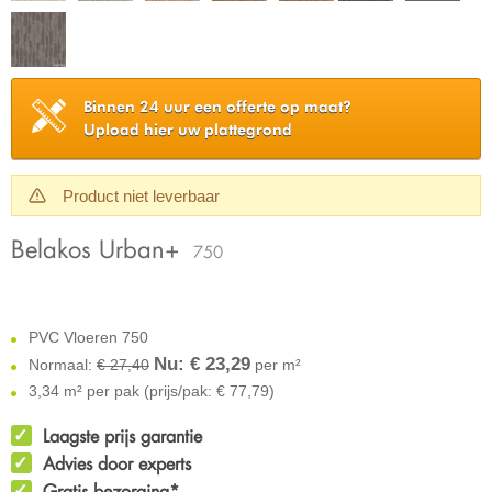
Binnen 24 uur een offerte op maat?
Upload hier uw plattegrond
Product niet leverbaar
Belakos Urban+
750
PVC Vloeren 750
Nu: €
23,29
Normaal:
€ 27,40
per m²
3,34 m² per pak (prijs/pak: € 77,79)
Laagste prijs garantie
Advies door experts
Gratis bezorging*