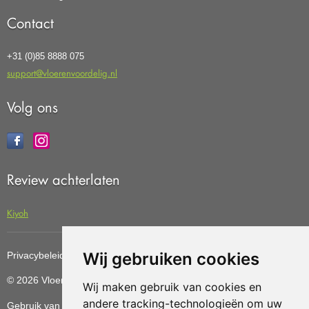
Contact
+31 (0)85 8888 075
support@vloerenvoordelig.nl
Volg ons
Review achterlaten
Kiyoh
Wij gebruiken cookies
Privacybeleid
Cookiebeleid
Update cookies preferences
© 2026 Vloerenvoordelig
Deze website is ontwikkeld door AGN
Wij maken gebruik van cookies en
andere tracking-technologieën om uw
Gebruik van deze site betekent dat u de
algemene voorwaarden