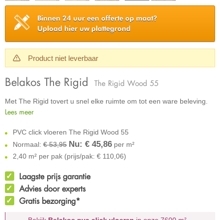
Binnen 24 uur een offerte op maat?
Upload hier uw plattegrond
Product niet leverbaar
Belakos The Rigid
The Rigid Wood 55
Met The Rigid tovert u snel elke ruimte om tot een ware beleving.
Lees meer
PVC click vloeren The Rigid Wood 55
Nu: €
45,86
Normaal:
€ 53,95
per m²
2,40 m² per pak (prijs/pak: € 110,06)
Laagste prijs garantie
Advies door experts
Gratis bezorging*
Bekijk
Belakos pvc click vloeren
in onze 7600 m²