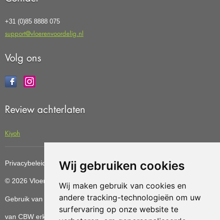
+31 (0)85 8888 075
support@vloerenvoordelig.nl
Volg ons
Review achterlaten
Kiyoh
Wij gebruiken cookies
Privacybeleid
Cookiebeleid
Update cookies preferences
© 2026 Vloerenvoordelig
Deze website is ontwikkeld door AGN
Wij maken gebruik van cookies en
andere tracking-technologieën om uw
Gebruik van deze site betekent dat u de
algemene voorwaarden
surfervaring op onze website te
van CBW erkende woonwinkels accepteert.