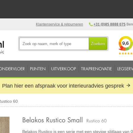
Klantenservice & retourneren
+31 (0)85 8888 075
Bere
Zoeken
ONDERVLOER
PLINTEN
UITVERKOOP
TRAPRENOVATIE
LEGSERV
Plan hier een afspraak voor interieuradvies gesprek
ustico 60
Belakos Rustico Small
Rustico 60
Belakos Rustico is een serie met een stevige slijtlaag van