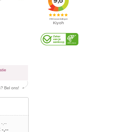
atie
s? Bel ons!
 -,--
 -,--