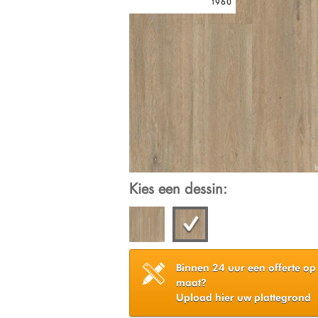
Kies een dessin:
Binnen 24 uur een offerte op
maat?
Upload hier uw plattegrond