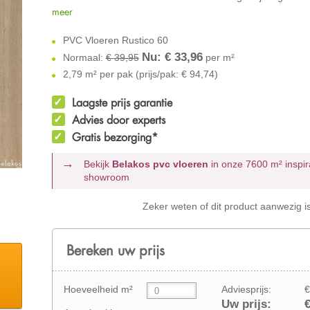
meer
PVC Vloeren Rustico 60
Nu: €
33,96
Normaal:
€ 39,95
per m²
2,79 m² per pak (prijs/pak: € 94,74)
Laagste prijs garantie
Advies door experts
Gratis bezorging*
Bekijk
Belakos pvc vloeren
in onze 7600 m²
inspir
showroom
Zeker weten of dit product aanwezig i
Bereken uw prijs
Hoeveelheid m²
Adviesprijs:
€
Uw prijs:
€