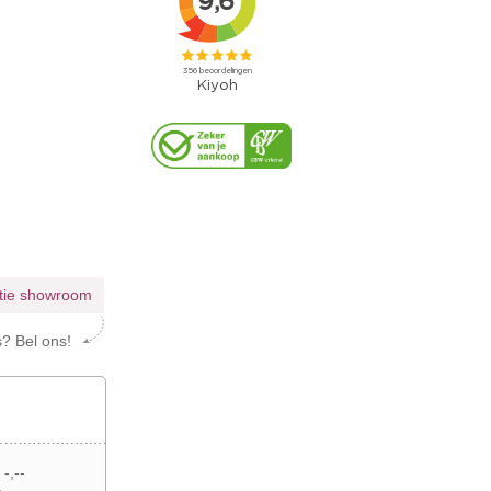
atie showroom
s? Bel ons!
 -,--