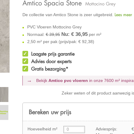
Amtico Spacia Stone
Mottocino Grey
Lees meer
De collectie van Amtico Stone is zeer uitgebreid.
PVC Vloeren Mottocino Grey
Nu: €
36,95
Normaal:
€ 39,95
per m²
2,50 m² per pak (prijs/pak: € 92,38)
Laagste prijs garantie
Advies door experts
Gratis bezorging*
Bekijk
Amtico pvc vloeren
in onze 7600 m²
inspir
Zeker weten of dit product aanwezig i
Bereken uw prijs
Hoeveelheid m²
Adviesprijs:
€