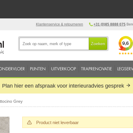
Klantenservice & retourneren
+31 (0)85 8888 075
Bere
Zoeken
ONDERVLOER
PLINTEN
UITVERKOOP
TRAPRENOVATIE
LEGSERV
Plan hier een afspraak voor interieuradvies gesprek
tocino Grey
Product niet leverbaar