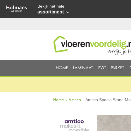
Bekijk het hele
assortiment
HOME
LAMINAAT
PVC
PARKET
Home
Amtico
Amtico Spacia Stone Mot