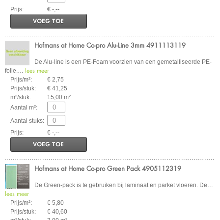
Prijs:
€ -,--
VOEG TOE
Hofmans at Home Co-pro Alu-Line 3mm 4911113119
De Alu-line is een PE-Foam voorzien van een gemetalliseerde PE-
lees meer
folie.
…
Prijs/m²:
€ 2,75
Prijs/stuk:
€ 41,25
m²/stuk:
15,00 m²
Aantal m²:
Aantal stuks:
Prijs:
€ -,--
VOEG TOE
Hofmans at Home Co-pro Green Pack 4905112319
De Green-pack is te gebruiken bij laminaat en parket vloeren. De
…
lees meer
Prijs/m²:
€ 5,80
Prijs/stuk:
€ 40,60