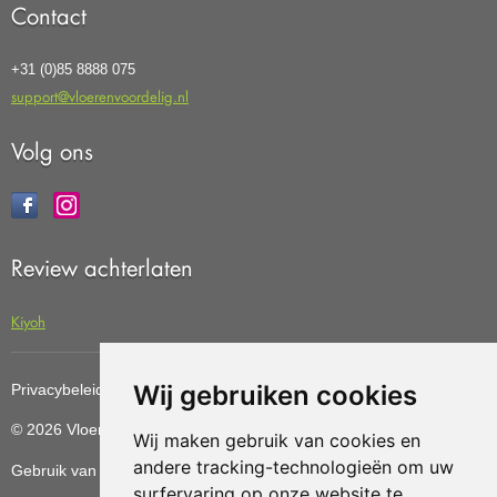
Contact
+31 (0)85 8888 075
support@vloerenvoordelig.nl
Volg ons
Review achterlaten
Kiyoh
Wij gebruiken cookies
Privacybeleid
Cookiebeleid
Update cookies preferences
© 2026 Vloerenvoordelig
Deze website is ontwikkeld door AGN
Wij maken gebruik van cookies en
andere tracking-technologieën om uw
Gebruik van deze site betekent dat u de
algemene voorwaarden
surfervaring op onze website te