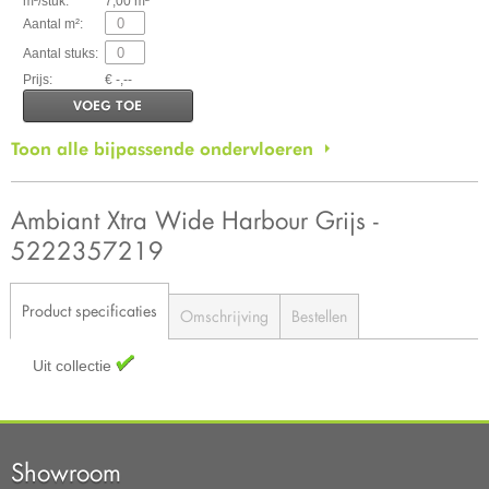
m²/stuk:
7,00 m²
Aantal m²:
Aantal stuks:
Prijs:
€ -,--
VOEG TOE
Toon alle bijpassende ondervloeren
Ambiant Xtra Wide Harbour Grijs -
5222357219
Product specificaties
Omschrijving
Bestellen
Uit collectie
Showroom