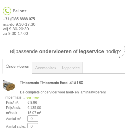
Bel ons:
+31 (0)85 8888 075
ma-do 9:30-17:30
vrij 9:30-20:30
za 9:30-17:00
Bijpassende
ondervloeren
of
legservice
nodig?
Ondervloeren
Accessoires
Legservice
Timbermate Timbermate Excel 415180
De complete ondervloer voor hout- en laminaatvloeren!
lees meer
Timbermate
…
Prijs/m²:
€ 8,96
Prijs/stuk:
€ 135,00
m²/stuk:
15,07 m²
Aantal m²:
Aantal stuks: