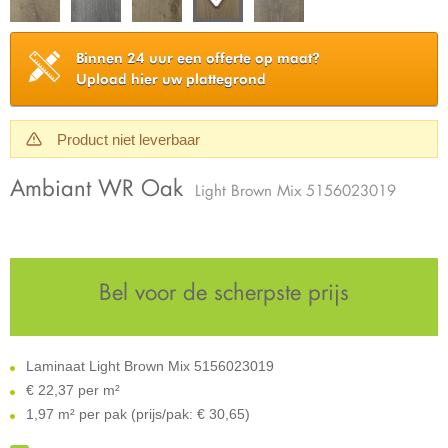
Binnen 24 uur een offerte op maat?
Upload hier uw plattegrond
Product niet leverbaar
Ambiant WR Oak
Light Brown Mix 5156023019
Bel voor de scherpste prijs
Laminaat Light Brown Mix 5156023019
€
22,37 per m²
1,97 m² per pak (prijs/pak: € 30,65)