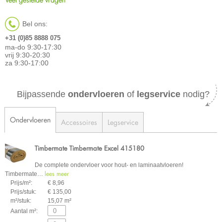
Bel ons:
+31 (0)85 8888 075
ma-do 9:30-17:30
vrij 9:30-20:30
za 9:30-17:00
Bijpassende
ondervloeren
of
legservice
nodig?
Ondervloeren
Accessoires
Legservice
Timbermate Timbermate Excel 415180
De complete ondervloer voor hout- en laminaatvloeren!
lees meer
Timbermate
…
Prijs/m²:
€ 8,96
Prijs/stuk:
€ 135,00
m²/stuk:
15,07 m²
Aantal m²: