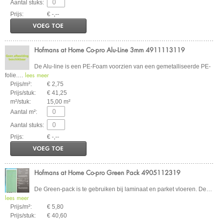
Aantal stuks:
Prijs:
€ -,--
VOEG TOE
Hofmans at Home Co-pro Alu-Line 3mm 4911113119
De Alu-line is een PE-Foam voorzien van een gemetalliseerde PE-
lees meer
folie.
…
Prijs/m²:
€ 2,75
Prijs/stuk:
€ 41,25
m²/stuk:
15,00 m²
Aantal m²:
Aantal stuks:
Prijs:
€ -,--
VOEG TOE
Hofmans at Home Co-pro Green Pack 4905112319
De Green-pack is te gebruiken bij laminaat en parket vloeren. De
…
lees meer
Prijs/m²:
€ 5,80
Prijs/stuk:
€ 40,60