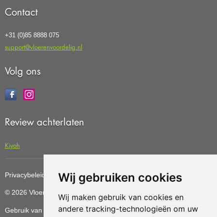
Contact
+31 (0)85 8888 075
support@vloerenvoordelig.nl
Volg ons
Review achterlaten
Kiyoh
Wij gebruiken cookies
Privacybeleid
Cookiebeleid
Update cookies preferences
© 2026 Vloerenvoordelig
Deze website is ontwikkeld door AGN
Wij maken gebruik van cookies en
andere tracking-technologieën om uw
Gebruik van deze site betekent dat u de
algemene voorwaarden