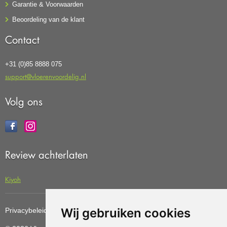
Garantie & Voorwaarden
Beoordeling van de klant
Contact
+31 (0)85 8888 075
support@vloerenvoordelig.nl
Volg ons
Review achterlaten
Kiyoh
Wij gebruiken cookies
Privacybeleid
Cookiebeleid
Update cookies preferences