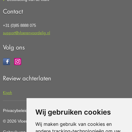
Contact
+31 (0)85 8888 075
support@vloerenvoordelig.nl
Volg ons
Review achterlaten
Kiyoh
Wij gebruiken cookies
Privacybeleid
Cookiebeleid
Update cookies preferences
© 2026 Vloerenvoordelig
Deze website is ontwikkeld door AGN
Wij maken gebruik van cookies en
andere tracking-technologieën om uw