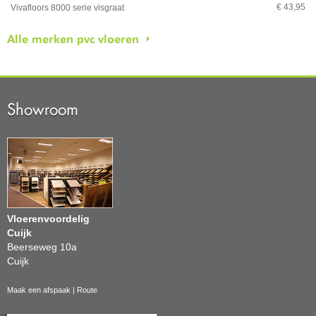
€ 43,95
Vivafloors 8000 serie visgraat
Alle merken pvc vloeren
Showroom
Vloerenvoordelig
Cuijk
Beerseweg 10a
Cuijk
Maak een afspaak
|
Route