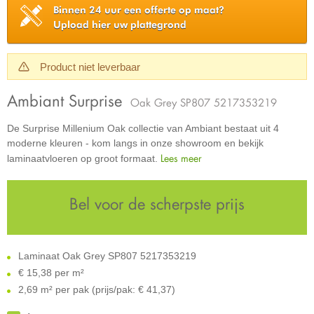
Binnen 24 uur een offerte op maat?
Upload hier uw plattegrond
Product niet leverbaar
Ambiant Surprise
Oak Grey SP807 5217353219
De Surprise Millenium Oak collectie van Ambiant bestaat uit 4
moderne kleuren - kom langs in onze showroom en bekijk
Lees meer
laminaatvloeren op groot formaat.
Bel voor de scherpste prijs
Laminaat Oak Grey SP807 5217353219
€
15,38 per m²
2,69 m² per pak (prijs/pak: € 41,37)