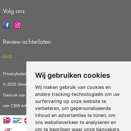
Volg ons
Review achterlaten
Kiyoh
Wij gebruiken cookies
Privacybeleid
Cookiebeleid
Update cookies preferences
© 2026 Vloerenvoordelig
Deze website is ontwikkeld door AGN
Wij maken gebruik van cookies en
andere tracking-technologieën om uw
Gebruik van deze site betekent dat u de
algemene voorwaarden
surfervaring op onze website te
van CBW erkende woonwinkels accepteert.
verbeteren, om gepersonaliseerde
inhoud en advertenties te tonen, om
ons websiteverkeer te analyseren en
om te begrijpen waar onze bezoekers