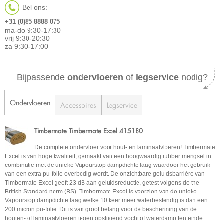
Bel ons:
+31 (0)85 8888 075
ma-do 9:30-17:30
vrij 9:30-20:30
za 9:30-17:00
Bijpassende
ondervloeren
of
legservice
nodig?
Ondervloeren
Accessoires
Legservice
Timbermate Timbermate Excel 415180
De complete ondervloer voor hout- en laminaatvloeren! Timbermate
Excel is van hoge kwaliteit, gemaakt van een hoogwaardig rubber mengsel in
combinatie met de unieke Vapourstop dampdichte laag waardoor het gebruik
van een extra pu-folie overbodig wordt. De onzichtbare geluidsbarrière van
Timbermate Excel geeft 23 dB aan geluidsreductie, getest volgens de the
British Standard norm (BS). Timbermate Excel is voorzien van de unieke
Vapourstop dampdichte laag welke 10 keer meer waterbestendig is dan een
200 micron pu-folie. Dit is van groot belang voor de bescherming van de
houten- of laminaatvloeren tegen opstijgend vocht of waterdamp ten einde