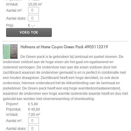
m²/stuk:
15,00 m²
Aantal m²:
Aantal stuks:
Prijs:
€ -,--
VOEG TOE
Hofmans at Home Co-pro Green Pack 4905112319
De Green-pack is te gebruiken bij laminaat en parket vloeren. De
ondervloer voldoet aan de hoge eisen als het gaat om egaliserend en
isolerend vermogen. De ondervloer kan aan die eisen voldoen door het
zachtboard waarvan de ondervloer gemaakt is en is perfect in combinatie met
een houten draagvloer. Zachtboard heeft een hoge densiteit, zo ook deze
ondervloer, hiermee ondersteunt het de klikverbinding van de laminaat en
parketvloer. De Green-pack heeft een erg hoge warmtedoorlaatweerstand,
waardoor de ondervloer een hoge warmte isolerende waarde heeft en dus niet
gebruikt kan worden met vloerverwarming of vloerkoeling.
Prijs/m²:
€ 5,80
Prijs/stuk:
€ 40,60
m²/stuk:
7,00 m²
Aantal m²:
Aantal stuks: