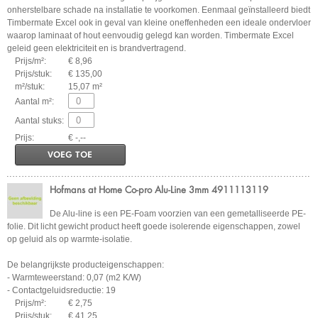
onherstelbare schade na installatie te voorkomen. Eenmaal geïnstalleerd biedt
Timbermate Excel ook in geval van kleine oneffenheden een ideale ondervloer
waarop laminaat of hout eenvoudig gelegd kan worden. Timbermate Excel
geleid geen elektriciteit en is brandvertragend.
Prijs/m²:
€ 8,96
Prijs/stuk:
€ 135,00
m²/stuk:
15,07 m²
Aantal m²:
Aantal stuks:
Prijs:
€ -,--
VOEG TOE
Hofmans at Home Co-pro Alu-Line 3mm 4911113119
De Alu-line is een PE-Foam voorzien van een gemetalliseerde PE-
folie. Dit licht gewicht product heeft goede isolerende eigenschappen, zowel
op geluid als op warmte-isolatie.
De belangrijkste producteigenschappen:
- Warmteweerstand: 0,07 (m2 K/W)
- Contactgeluidsreductie: 19
Prijs/m²:
€ 2,75
Prijs/stuk:
€ 41,25