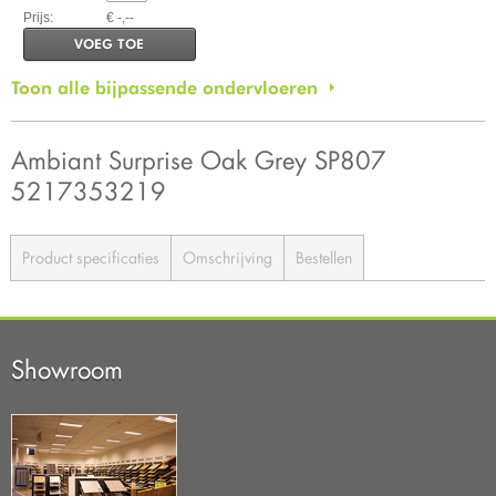
Prijs:
€ -,--
VOEG TOE
Toon alle bijpassende ondervloeren
Ambiant Surprise Oak Grey SP807
5217353219
Product specificaties
Omschrijving
Bestellen
Showroom