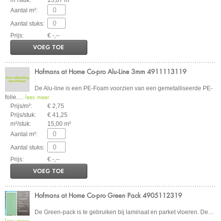
m²/stuk:
15,07 m²
Aantal m²:
Aantal stuks:
Prijs:
€ -,--
VOEG TOE
Hofmans at Home Co-pro Alu-Line 3mm 4911113119
De Alu-line is een PE-Foam voorzien van een gemetalliseerde PE-
lees meer
folie.
…
Prijs/m²:
€ 2,75
Prijs/stuk:
€ 41,25
m²/stuk:
15,00 m²
Aantal m²:
Aantal stuks:
Prijs:
€ -,--
VOEG TOE
Hofmans at Home Co-pro Green Pack 4905112319
De Green-pack is te gebruiken bij laminaat en parket vloeren. De
…
lees meer