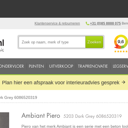
Klantenservice & retourneren
+31 (0)85 8888 075
Bere
Zoeken
ONDERVLOER
PLINTEN
UITVERKOOP
TRAPRENOVATIE
LEGSERV
Plan hier een afspraak voor interieuradvies gesprek
ark Grey 6086520319
Ambiant Piero
5203 Dark Grey 6086520319
Piero van het merk Ambiant is een serie met een beton look