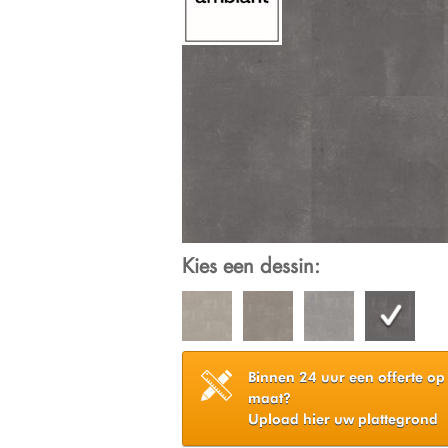
Kies een dessin:
Binnen 24 uur een offerte op
maat?
Upload hier uw plattegrond