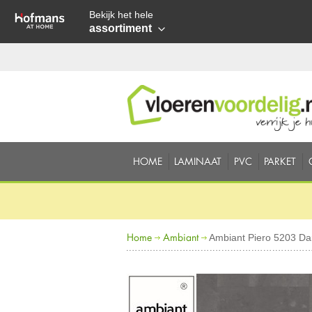
Bekijk het hele
assortiment
HOME
LAMINAAT
PVC
PARKET
Home
Ambiant
Ambiant Piero 5203 D