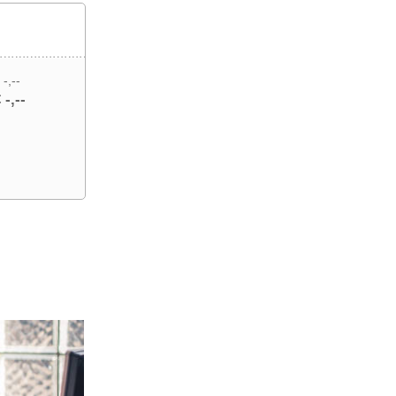
 -,--
 -,--