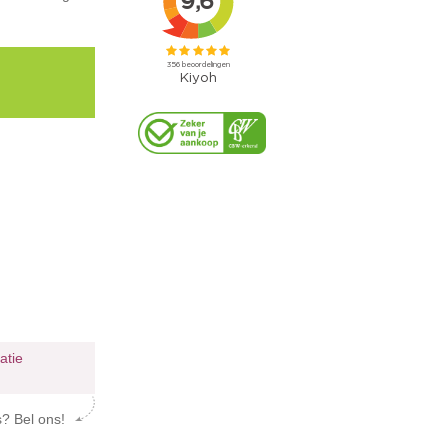
ratie
s? Bel ons!