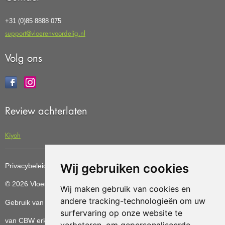
+31 (0)85 8888 075
support@vloerenvoordelig.nl
Volg ons
Review achterlaten
Kiyoh
Wij gebruiken cookies
Privacybeleid
Cookiebeleid
Update cookies preferences
© 2026 Vloerenvoordelig
Deze website is ontwikkeld door AGN
Wij maken gebruik van cookies en
andere tracking-technologieën om uw
Gebruik van deze site betekent dat u de
algemene voorwaarden
surfervaring op onze website te
van CBW erkende woonwinkels accepteert.