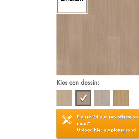
Kies een dessin:
Binnen 24 uur een offerte op
maat?
Upload hier uw plattegrond