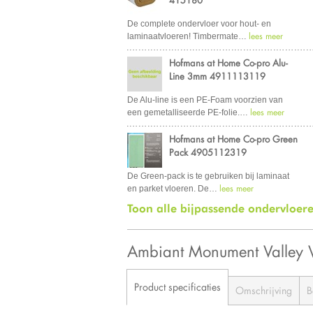
De complete ondervloer voor hout- en
lees meer
laminaatvloeren! Timbermate
…
Hofmans at Home Co-pro Alu-
Line 3mm 4911113119
De Alu-line is een PE-Foam voorzien van
lees meer
een gemetalliseerde PE-folie.
…
Hofmans at Home Co-pro Green
Pack 4905112319
De Green-pack is te gebruiken bij laminaat
lees meer
en parket vloeren. De
…
Toon alle bijpassende ondervloer
Ambiant Monument Valley
Product specificaties
Omschrijving
B