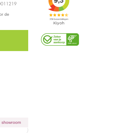
0011219
or de
ie showroom