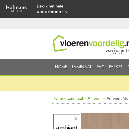
Bekijk het hele
assortiment
HOME
LAMINAAT
PVC
PARKET
Home
Laminaat
Ambiant
Ambiant Mon