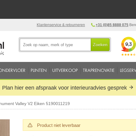
Klantenservice & retourneren
+31 (0)85 8888 075
Bere
Zoeken
ONDERVLOER
PLINTEN
UITVERKOOP
TRAPRENOVATIE
LEGSERV
Plan hier een afspraak voor interieuradvies gesprek
ument Valley V2 Eiken 5190011219
Product niet leverbaar