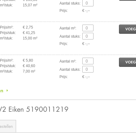
Aantal stuks:
m²/stuk:
15,07 m²
Prijs:
€ -,--
Prijs/m²:
€ 2,75
Aantal m²:
VOEG
Prijs/stuk:
€ 41,25
Aantal stuks:
m²/stuk:
15,00 m²
Prijs:
€ -,--
Prijs/m²:
€ 5,80
Aantal m²:
VOEG
Prijs/stuk:
€ 40,60
Aantal stuks:
m²/stuk:
7,00 m²
Prijs:
€ -,--
en
 V2 Eiken 5190011219
estellen