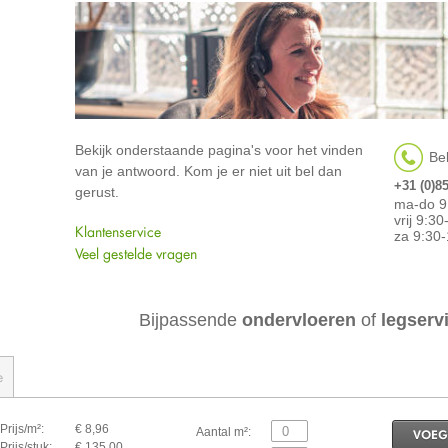
Bekijk onderstaande pagina's voor het vinden
Bel
van je antwoord. Kom je er niet uit bel dan
+31 (0)8
gerust.
ma-do 9
vrij 9:3
Klantenservice
za 9:30-
Veel gestelde vragen
Bijpassende
ondervloeren
of
legserv
e
Prijs/m²:
€ 8,96
Aantal m²:
VOEG
Prijs/stuk:
€ 135,00