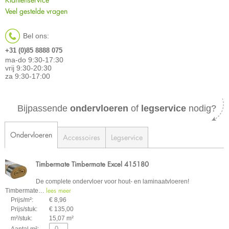
Veel gestelde vragen
Bel ons:
+31 (0)85 8888 075
ma-do 9:30-17:30
vrij 9:30-20:30
za 9:30-17:00
Bijpassende
ondervloeren
of
legservice
nodig?
Ondervloeren
Accessoires
Legservice
Timbermate Timbermate Excel 415180
De complete ondervloer voor hout- en laminaatvloeren!
lees meer
Timbermate
…
Prijs/m²:
€ 8,96
Prijs/stuk:
€ 135,00
m²/stuk:
15,07 m²
Aantal m²: