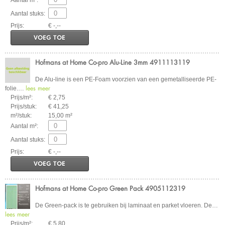
Aantal stuks:
Prijs:
€ -,--
VOEG TOE
Hofmans at Home Co-pro Alu-Line 3mm 4911113119
De Alu-line is een PE-Foam voorzien van een gemetalliseerde PE-
lees meer
folie.
…
Prijs/m²:
€ 2,75
Prijs/stuk:
€ 41,25
m²/stuk:
15,00 m²
Aantal m²:
Aantal stuks:
Prijs:
€ -,--
VOEG TOE
Hofmans at Home Co-pro Green Pack 4905112319
De Green-pack is te gebruiken bij laminaat en parket vloeren. De
…
lees meer
Prijs/m²:
€ 5,80