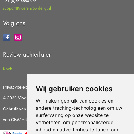
+31 (0)85 8888 075
support@vloerenvoordelig.nl
Volg ons
Review achterlaten
Kiyoh
Wij gebruiken cookies
Privacybeleid
Cookiebeleid
Update cookies preferences
© 2026 Vloerenvoordelig
Deze website is ontwikkeld door AGN
Wij maken gebruik van cookies en
andere tracking-technologieën om uw
Gebruik van deze site betekent dat u de
algemene voorwaarden
surfervaring op onze website te
van CBW erkende woonwinkels accepteert.
verbeteren, om gepersonaliseerde
inhoud en advertenties te tonen, om