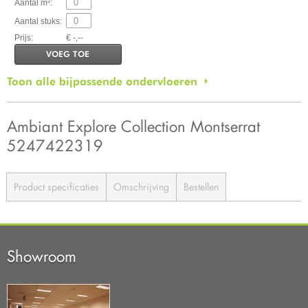
Aantal m²:
Aantal stuks:
Prijs:
€ -,--
VOEG TOE
Toon alle bijpassende ondervloeren
Ambiant Explore Collection Montserrat
5247422319
Product specificaties
Omschrijving
Bestellen
Showroom