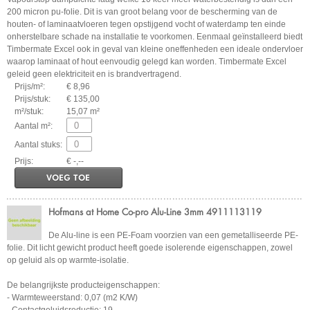
200 micron pu-folie. Dit is van groot belang voor de bescherming van de
houten- of laminaatvloeren tegen opstijgend vocht of waterdamp ten einde
onherstelbare schade na installatie te voorkomen. Eenmaal geïnstalleerd biedt
Timbermate Excel ook in geval van kleine oneffenheden een ideale ondervloer
waarop laminaat of hout eenvoudig gelegd kan worden. Timbermate Excel
geleid geen elektriciteit en is brandvertragend.
Prijs/m²:
€ 8,96
Prijs/stuk:
€ 135,00
m²/stuk:
15,07 m²
Aantal m²:
Aantal stuks:
Prijs:
€ -,--
VOEG TOE
Hofmans at Home Co-pro Alu-Line 3mm 4911113119
De Alu-line is een PE-Foam voorzien van een gemetalliseerde PE-
folie. Dit licht gewicht product heeft goede isolerende eigenschappen, zowel
op geluid als op warmte-isolatie.
De belangrijkste producteigenschappen:
- Warmteweerstand: 0,07 (m2 K/W)