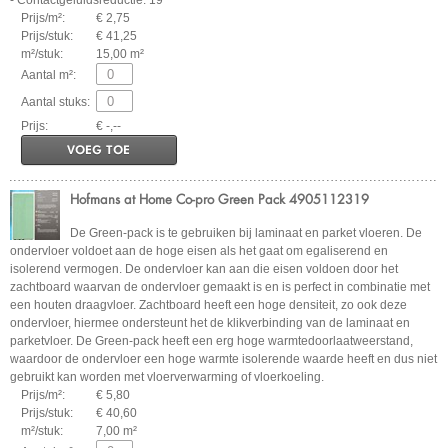
- Contactgeluidsreductie: 19
Prijs/m²:
€ 2,75
Prijs/stuk:
€ 41,25
m²/stuk:
15,00 m²
Aantal m²:
Aantal stuks:
Prijs:
€ -,--
VOEG TOE
Hofmans at Home Co-pro Green Pack 4905112319
De Green-pack is te gebruiken bij laminaat en parket vloeren. De
ondervloer voldoet aan de hoge eisen als het gaat om egaliserend en
isolerend vermogen. De ondervloer kan aan die eisen voldoen door het
zachtboard waarvan de ondervloer gemaakt is en is perfect in combinatie met
een houten draagvloer. Zachtboard heeft een hoge densiteit, zo ook deze
ondervloer, hiermee ondersteunt het de klikverbinding van de laminaat en
parketvloer. De Green-pack heeft een erg hoge warmtedoorlaatweerstand,
waardoor de ondervloer een hoge warmte isolerende waarde heeft en dus niet
gebruikt kan worden met vloerverwarming of vloerkoeling.
Prijs/m²:
€ 5,80
Prijs/stuk:
€ 40,60
m²/stuk:
7,00 m²