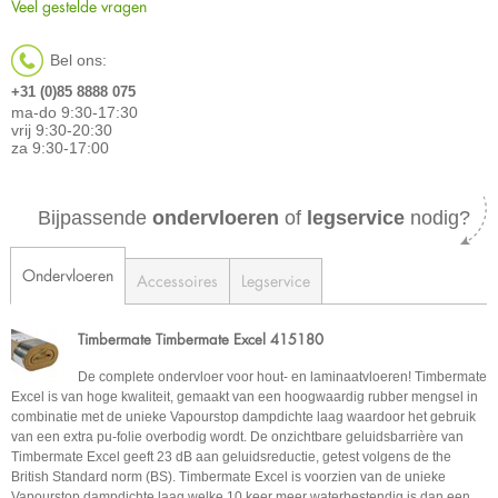
Veel gestelde vragen
Bel ons:
+31 (0)85 8888 075
ma-do 9:30-17:30
vrij 9:30-20:30
za 9:30-17:00
Bijpassende
ondervloeren
of
legservice
nodig?
Ondervloeren
Accessoires
Legservice
Timbermate Timbermate Excel 415180
De complete ondervloer voor hout- en laminaatvloeren! Timbermate
Excel is van hoge kwaliteit, gemaakt van een hoogwaardig rubber mengsel in
combinatie met de unieke Vapourstop dampdichte laag waardoor het gebruik
van een extra pu-folie overbodig wordt. De onzichtbare geluidsbarrière van
Timbermate Excel geeft 23 dB aan geluidsreductie, getest volgens de the
British Standard norm (BS). Timbermate Excel is voorzien van de unieke
Vapourstop dampdichte laag welke 10 keer meer waterbestendig is dan een