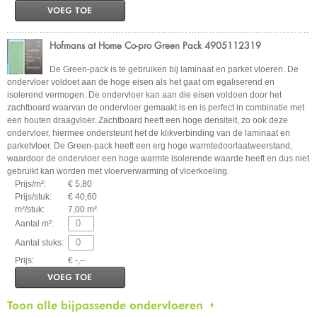
VOEG TOE
Hofmans at Home Co-pro Green Pack 4905112319
De Green-pack is te gebruiken bij laminaat en parket vloeren. De
ondervloer voldoet aan de hoge eisen als het gaat om egaliserend en
isolerend vermogen. De ondervloer kan aan die eisen voldoen door het
zachtboard waarvan de ondervloer gemaakt is en is perfect in combinatie met
een houten draagvloer. Zachtboard heeft een hoge densiteit, zo ook deze
ondervloer, hiermee ondersteunt het de klikverbinding van de laminaat en
parketvloer. De Green-pack heeft een erg hoge warmtedoorlaatweerstand,
waardoor de ondervloer een hoge warmte isolerende waarde heeft en dus niet
gebruikt kan worden met vloerverwarming of vloerkoeling.
Prijs/m²:
€ 5,80
Prijs/stuk:
€ 40,60
m²/stuk:
7,00 m²
Aantal m²:
Aantal stuks:
Prijs:
€ -,--
VOEG TOE
Toon alle bijpassende ondervloeren