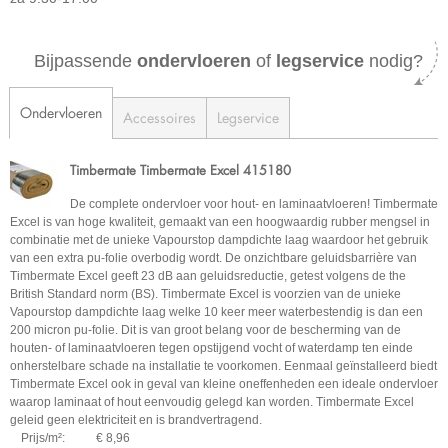
Bijpassende
ondervloeren
of
legservice
nodig?
Ondervloeren
Accessoires
Legservice
Timbermate Timbermate Excel 415180
De complete ondervloer voor hout- en laminaatvloeren! Timbermate
Excel is van hoge kwaliteit, gemaakt van een hoogwaardig rubber mengsel in
combinatie met de unieke Vapourstop dampdichte laag waardoor het gebruik
van een extra pu-folie overbodig wordt. De onzichtbare geluidsbarrière van
Timbermate Excel geeft 23 dB aan geluidsreductie, getest volgens de the
British Standard norm (BS). Timbermate Excel is voorzien van de unieke
Vapourstop dampdichte laag welke 10 keer meer waterbestendig is dan een
200 micron pu-folie. Dit is van groot belang voor de bescherming van de
houten- of laminaatvloeren tegen opstijgend vocht of waterdamp ten einde
onherstelbare schade na installatie te voorkomen. Eenmaal geïnstalleerd biedt
Timbermate Excel ook in geval van kleine oneffenheden een ideale ondervloer
waarop laminaat of hout eenvoudig gelegd kan worden. Timbermate Excel
geleid geen elektriciteit en is brandvertragend.
Prijs/m²:
€ 8,96