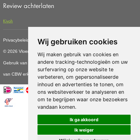
Review achterlaten
Kiyoh
Wij gebruiken cookies
Privacybeleid
Cookiebeleid
Update cookies preferences
© 2026 Vloerenvoordelig
Deze website is ontwikkeld door AGN
Wij maken gebruik van cookies en
andere tracking-technologieën om uw
Gebruik van deze site betekent dat u de
algemene voorwaarden
surfervaring op onze website te
van CBW erkende woonwinkels accepteert.
verbeteren, om gepersonaliseerde
inhoud en advertenties te tonen, om
ons websiteverkeer te analyseren en
om te begrijpen waar onze bezoekers
vandaan komen.
Vloerenvoordelig.nl is een onderdeel van
Ik ga akkoord
Ik weiger