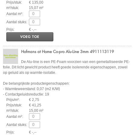
Prijs/stuk:
€ 135,00
m²/stuk:
15,07 m²
Aantal m²:
Aantal stuks:
Prijs:
€ -,--
VOEG TOE
Hofmans at Home Co-pro Alu-Line 3mm 4911113119
De Alu-line is een PE-Foam voorzien van een gemetalliseerde PE-
folie. Dit licht gewicht product heeft goede isolerende eigenschappen, zowel
op geluid als op warmte-isolatie.
De belangrijkste producteigenschappen:
- Warmteweerstand: 0,07 (m2 K/W)
- Contactgeluidsreductie: 19
Prijs/m²:
€ 2,75
Prijs/stuk:
€ 41,25
m²/stuk:
15,00 m²
Aantal m²:
Aantal stuks:
Prijs:
€ -,--