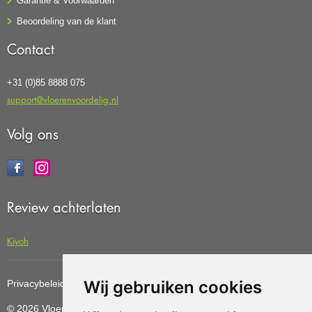
Garantie & Voorwaarden
Beoordeling van de klant
Contact
+31 (0)85 8888 075
support@vloerenvoordelig.nl
Volg ons
Review achterlaten
Kiyoh
Wij gebruiken cookies
Privacybeleid
Cookiebeleid
Update cookies preferences
© 2026 Vloerenvoordelig
Deze website is ontwikkeld door AGN