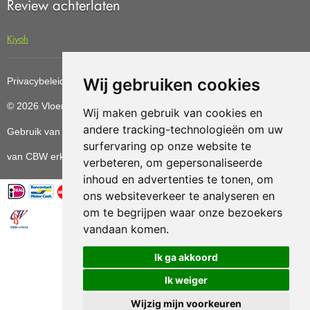
Review achterlaten
Kiyoh
Wij gebruiken cookies
Privacybeleid
Cookiebeleid
Update cookies preferences
© 2026 Vloerenvoordelig
Deze website is ontwikkeld door AGN
Wij maken gebruik van cookies en
andere tracking-technologieën om uw
Gebruik van deze site betekent dat u de
algemene voorwaarden
surfervaring op onze website te
van CBW erkende woonwinkels accepteert.
verbeteren, om gepersonaliseerde
inhoud en advertenties te tonen, om
ons websiteverkeer te analyseren en
om te begrijpen waar onze bezoekers
vandaan komen.
Vloerenvoordelig.nl is een onderdeel van
Ik ga akkoord
Ik weiger
Wijzig mijn voorkeuren