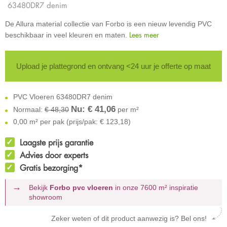
63480DR7 denim
De Allura material collectie van Forbo is een nieuw levendig PVC
Lees meer
beschikbaar in veel kleuren en maten.
Upload je plattegrond en ontvang <24 uur je offerte op maat
PVC Vloeren 63480DR7 denim
Nu: €
41,06
Normaal:
€ 48,30
per m²
0,00 m² per pak (prijs/pak: € 123,18)
Laagste prijs garantie
Advies door experts
Gratis bezorging*
Bekijk
Forbo pvc vloeren
in onze 7600 m²
inspiratie
showroom
Zeker weten of dit product aanwezig is? Bel ons!