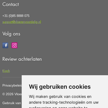
Contact
+31 (0)85 8888 075
support@vloerenvoordelig.nl
Volg ons
Review achterlaten
Kiyoh
Wij gebruiken cookies
Privacybeleid
Cookiebeleid
Update cookies preferences
© 2026 Vloerenvoordelig
Deze website is ontwikkeld door AGN
Wij maken gebruik van cookies en
andere tracking-technologieën om uw
Gebruik van deze site betekent dat u de
algemene voorwaarden