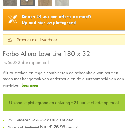
Binnen 24 uur een offerte op maat?
Upload hier uw plattegrond
Product niet leverbaar
Forbo Allura Love Life 180 x 32
w66282 dark giant oak
Allura stroken en tegels combineren de schoonheid van hout en
steen met het gemak van onderhoud en de duurzaamheid van een
Lees meer
vinylvloer.
Upload je plattegrond en ontvang <24 uur je offerte op maat
PVC Vloeren w66282 dark giant oak
Nu: €
26,95
Normaal:
€ 31,70
per m²