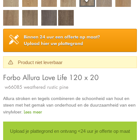
Binnen 24 uur een offerte op maat?
Upload hier uw plattegrond
Product niet leverbaar
Forbo Allura Love Life 120 x 20
w66085 weathered rustic pine
Allura stroken en tegels combineren de schoonheid van hout en
steen met het gemak van onderhoud en de duurzaamheid van een
Lees meer
vinylvloer.
Upload je plattegrond en ontvang <24 uur je offerte op maat