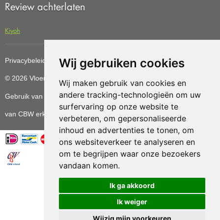
Review achterlaten
Kiyoh
Wij gebruiken cookies
Privacybeleid
Cookiebeleid
Update cookies preferences
© 2026 Vloerenvoordelig
Deze website is ontwikkeld door AGN
Wij maken gebruik van cookies en
andere tracking-technologieën om uw
Gebruik van deze site betekent dat u de
algemene voorwaarden
surfervaring op onze website te
van CBW erkende woonwinkels accepteert.
verbeteren, om gepersonaliseerde
inhoud en advertenties te tonen, om
ons websiteverkeer te analyseren en
om te begrijpen waar onze bezoekers
vandaan komen.
Vloerenvoordelig.nl is een onderdeel van
Ik ga akkoord
Ik weiger
Wijzig mijn voorkeuren