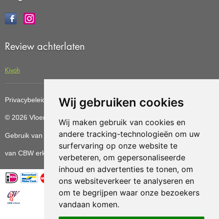
Review achterlaten
Kiyoh
Wij gebruiken cookies
Privacybeleid
Cookiebeleid
Update cookies preferences
© 2026 Vloerenvoordelig
Deze website is ontwikkeld door AGN
Wij maken gebruik van cookies en
andere tracking-technologieën om uw
Gebruik van deze site betekent dat u de
algemene voorwaarden
surfervaring op onze website te
van CBW erkende woonwinkels accepteert.
verbeteren, om gepersonaliseerde
inhoud en advertenties te tonen, om
ons websiteverkeer te analyseren en
om te begrijpen waar onze bezoekers
vandaan komen.