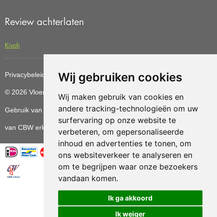
Review achterlaten
Kiyoh
Wij gebruiken cookies
Privacybeleid
Cookiebeleid
Update cookies preferences
© 2026 Vloerenvoordelig
Deze website is ontwikkeld door AGN
Wij maken gebruik van cookies en
andere tracking-technologieën om uw
Gebruik van deze site betekent dat u de
algemene voorwaarden
surfervaring op onze website te
van CBW erkende woonwinkels accepteert.
verbeteren, om gepersonaliseerde
inhoud en advertenties te tonen, om
ons websiteverkeer te analyseren en
om te begrijpen waar onze bezoekers
vandaan komen.
Vloerenvoordelig.nl is een onderdeel van
Ik ga akkoord
Ik weiger