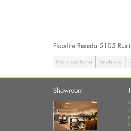
Floorlife Reseda 5105 Rust
Product specificaties
Omschrijving
B
Showroom