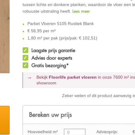
tussen lichte en donkere planken, waardoor de vloer een l
Lees meer
robuuste uitstraling heeft.
Parket Vloeren 5105 Rustiek Blank
€
56,95 per m²
1,80 m² per pak (prijs/pak: € 102,51)
Laagste prijs garantie
Advies door experts
Gratis bezorging*
Bekijk
Floorlife parket vloeren
in onze 7600 m²
in
showroom
Zeker weten of dit product aanwezig i
Bereken uw prijs
Hoeveelheid m²
Adviesprijs:
€