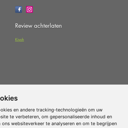
Review achterlaten
Kiyoh
 dat u de
algemene voorwaarden
van
ookies
pteert.
ookies en andere tracking-technologieën om uw
site te verbeteren, om gepersonaliseerde inhoud en
Vloerenvoordelig.nl is een onderdeel van
m ons websiteverkeer te analyseren en om te begrijpen