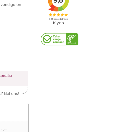
evendige en
spiratie
s? Bel ons!
 -,--