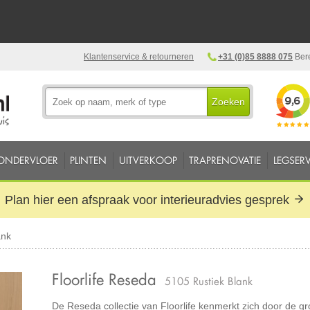
Klantenservice & retourneren
+31 (0)85 8888 075
Bere
Zoeken
ONDERVLOER
PLINTEN
UITVERKOOP
TRAPRENOVATIE
LEGSERV
Plan hier een afspraak voor interieuradvies gesprek
ank
Floorlife Reseda
5105 Rustiek Blank
De Reseda collectie van Floorlife kenmerkt zich door de gro