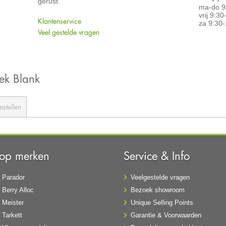
gerust.
ma-do 9
vrij 9:3
Klantenservice
za 9:30-
Veel gestelde vragen
iek Blank
estellen
Top merken
Service & Info
Parador
Veelgestelde vragen
Berry Alloc
Bezoek showroom
Meister
Unique Selling Points
Tarkett
Garantie & Voorwaarden