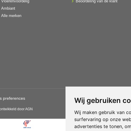
Vloerenvoordelig
Beoordeling van de klant
Ambiant
Alle merken
s preferences
Gebruik van deze site betekent
Wij gebruiken c
CBW erkende woonwinkels acce
 ontwikkeld door AGN
Wij maken gebruik van c
surfervaring op onze web
advertenties te tonen, o