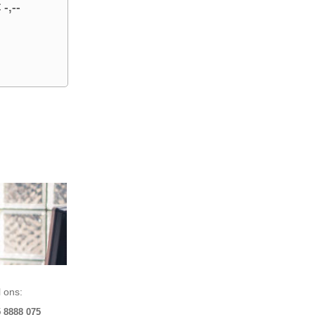
 -,--
 ons:
5 8888 075