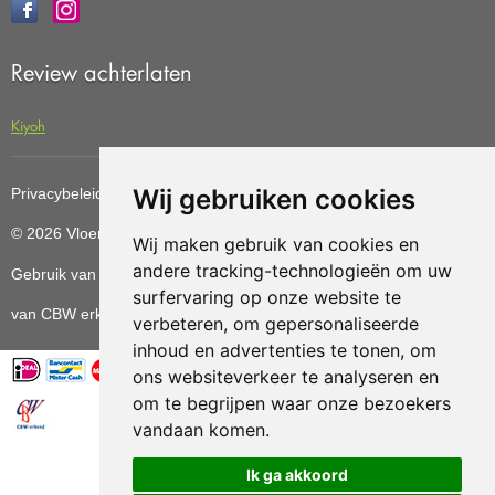
Review achterlaten
Kiyoh
Wij gebruiken cookies
Privacybeleid
Cookiebeleid
Update cookies preferences
© 2026 Vloerenvoordelig
Deze website is ontwikkeld door AGN
Wij maken gebruik van cookies en
andere tracking-technologieën om uw
Gebruik van deze site betekent dat u de
algemene voorwaarden
surfervaring op onze website te
van CBW erkende woonwinkels accepteert.
verbeteren, om gepersonaliseerde
inhoud en advertenties te tonen, om
ons websiteverkeer te analyseren en
om te begrijpen waar onze bezoekers
vandaan komen.
Vloerenvoordelig.nl is een onderdeel van
Ik ga akkoord