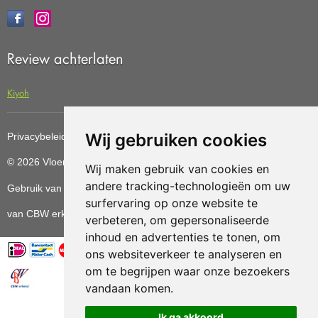
Review achterlaten
Kiyoh
Wij gebruiken cookies
Privacybeleid
Cookiebeleid
Update cookies preferences
© 2026 Vloerenvoordelig
Deze website is ontwikkeld door AGN
Wij maken gebruik van cookies en
andere tracking-technologieën om uw
Gebruik van deze site betekent dat u de
algemene voorwaarden
surfervaring op onze website te
van CBW erkende woonwinkels accepteert.
verbeteren, om gepersonaliseerde
inhoud en advertenties te tonen, om
ons websiteverkeer te analyseren en
om te begrijpen waar onze bezoekers
vandaan komen.
Vloerenvoordelig.nl is een onderdeel van
Ik ga akkoord