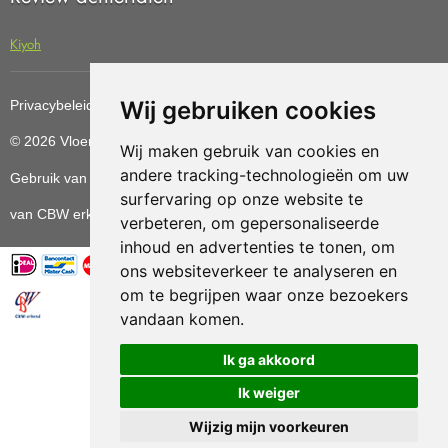
Kiyoh
Wij gebruiken cookies
Privacybeleid
Cookiebeleid
Update cookies preferences
© 2026 Vloerenvoordelig
Deze website is ontwikkeld door AGN
Wij maken gebruik van cookies en
andere tracking-technologieën om uw
Gebruik van deze site betekent dat u de
algemene voorwaarden
surfervaring op onze website te
van CBW erkende woonwinkels accepteert.
verbeteren, om gepersonaliseerde
inhoud en advertenties te tonen, om
ons websiteverkeer te analyseren en
om te begrijpen waar onze bezoekers
vandaan komen.
Vloerenvoordelig.nl is een onderdeel van
Ik ga akkoord
Ik weiger
Wijzig mijn voorkeuren