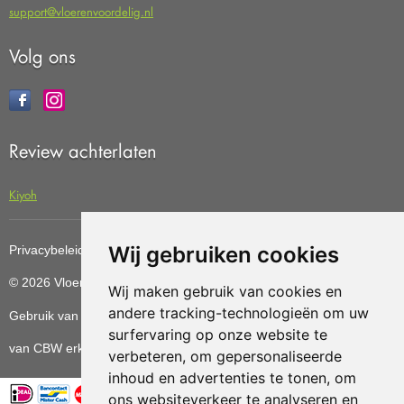
support@vloerenvoordelig.nl
Volg ons
Review achterlaten
Kiyoh
Wij gebruiken cookies
Privacybeleid
Cookiebeleid
Update cookies preferences
© 2026 Vloerenvoordelig
Deze website is ontwikkeld door AGN
Wij maken gebruik van cookies en
andere tracking-technologieën om uw
Gebruik van deze site betekent dat u de
algemene voorwaarden
surfervaring op onze website te
van CBW erkende woonwinkels accepteert.
verbeteren, om gepersonaliseerde
inhoud en advertenties te tonen, om
ons websiteverkeer te analyseren en