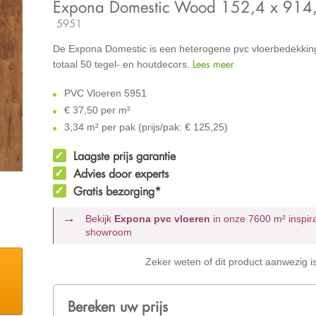
Expona Domestic Wood 152,4 x 914
5951
De Expona Domestic is een heterogene pvc vloerbedekking
Lees meer
totaal 50 tegel- en houtdecors.
PVC Vloeren 5951
€
37,50 per m²
3,34 m² per pak (prijs/pak: € 125,25)
Laagste prijs garantie
Advies door experts
Gratis bezorging*
Bekijk
Expona pvc vloeren
in onze 7600 m²
inspir
showroom
Zeker weten of dit product aanwezig i
Bereken uw prijs