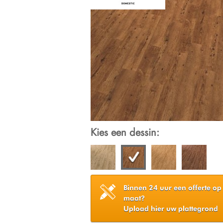
Kies een dessin:
Binnen 24 uur een offerte op
maat?
Upload hier uw plattegrond