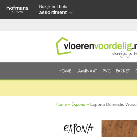
Bekijk het hele
assortiment
HOME
LAMINAAT
PVC
PARKET
Home
Expona
Expona Domestic Wood 