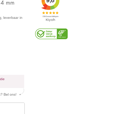
,4 mm
, leverbaar in
atie
s? Bel ons!