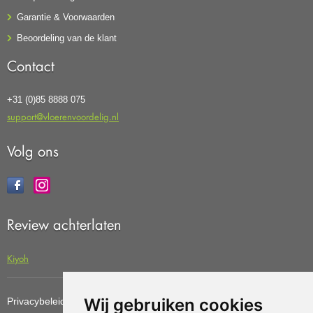
Garantie & Voorwaarden
Beoordeling van de klant
Contact
+31 (0)85 8888 075
support@vloerenvoordelig.nl
Volg ons
Review achterlaten
Kiyoh
Wij gebruiken cookies
Privacybeleid
Cookiebeleid
Update cookies preferences