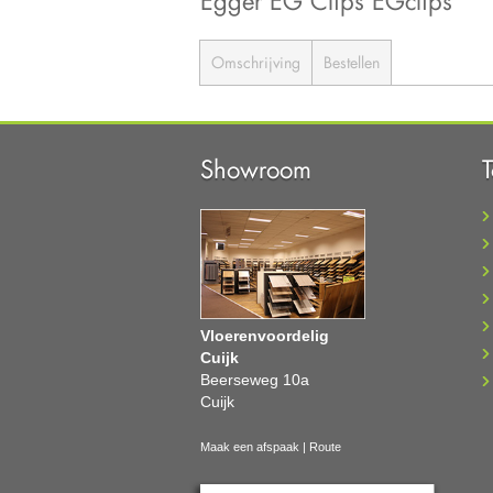
Egger EG Clips EGclips
Omschrijving
Bestellen
Showroom
Vloerenvoordelig
Cuijk
Beerseweg 10a
Cuijk
Maak een afspaak
|
Route