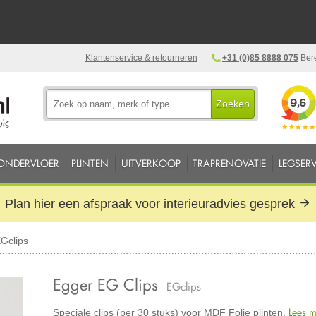
Klantenservice & retourneren
+31 (0)85 8888 075
Bere
Zoeken
ONDERVLOER
PLINTEN
UITVERKOOP
TRAPRENOVATIE
LEGSERV
Plan hier een afspraak voor interieuradvies gesprek
Gclips
Egger EG Clips
EGclips
Lees 
Speciale clips (per 30 stuks) voor MDF Folie plinten.