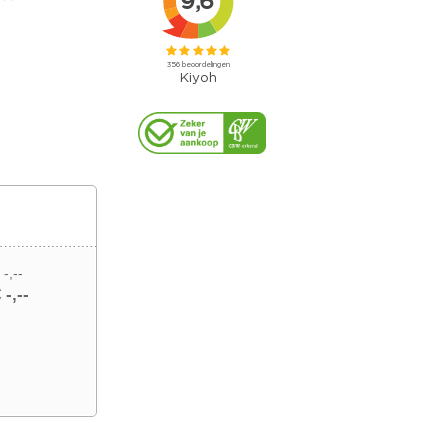
 -,--
 -,--