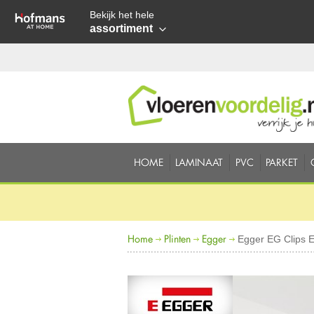
Bekijk het hele
assortiment
HOME
LAMINAAT
PVC
PARKET
Home
Plinten
Egger
Egger EG Clips E