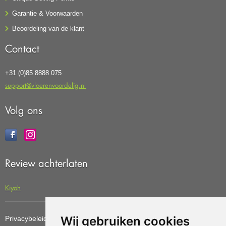
Garantie & Voorwaarden
Beoordeling van de klant
Contact
+31 (0)85 8888 075
support@vloerenvoordelig.nl
Volg ons
Review achterlaten
Kiyoh
Wij gebruiken cookies
Privacybeleid
Cookiebeleid
Update cookies preferences