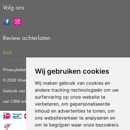
Volg ons
Review achterlaten
Kiyoh
Wij gebruiken cookies
Privacybeleid
Cookiebeleid
Update cookies preferences
© 2026 Vloerenvoordelig
Deze website is ontwikkeld door AGN
Wij maken gebruik van cookies en
andere tracking-technologieën om uw
Gebruik van deze site betekent dat u de
algemene voorwaarden
surfervaring op onze website te
van CBW erkende woonwinkels accepteert.
verbeteren, om gepersonaliseerde
inhoud en advertenties te tonen, om
ons websiteverkeer te analyseren en
om te begrijpen waar onze bezoekers