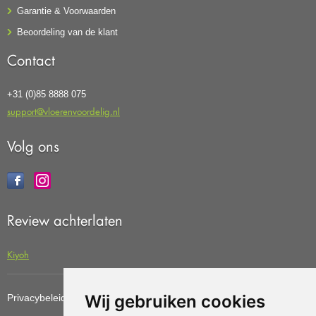
Garantie & Voorwaarden
Beoordeling van de klant
Contact
+31 (0)85 8888 075
support@vloerenvoordelig.nl
Volg ons
Review achterlaten
Kiyoh
Wij gebruiken cookies
Privacybeleid
Cookiebeleid
Update cookies preferences