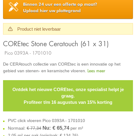
Binnen 24 uur een offerte op maat?
Upload hier uw plattegrond
Product niet leverbaar
COREtec Stone Ceratouch (61 x 31)
Pico 0393A - 1701010
De CERAtouch collectie van COREtec is een innovatie op het
Lees meer
gebied van stenen- en keramische vloeren.
Ontdek het nieuwe COREtec, onze specialist helpt je
graag.
Profiteer t/m 16 augustus van 15% korting
PVC click vloeren Pico 0393A - 1701010
Nu: €
65,74
Normaal:
€ 77,34
per m²
2,05 m² per pak (prijs/pak: € 134,76)