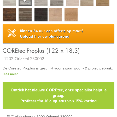
Binnen 24 uur een offerte op maat?
Upload hier uw plattegrond
COREtec Proplus (122 x 18,3)
1202 Oriental 230002
De Coretec Proplus is geschikt voor zwaar woon- & projectgebruik.
Lees meer
Ontdek het nieuwe COREtec, onze specialist helpt je
graag.
Profiteer t/m 16 augustus van 15% korting
PVC click vloeren 1202 Oriental 230002