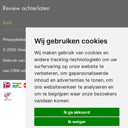
Review achterlaten
Kiyoh
Wij gebruiken cookies
Privacybeleid
Cookiebeleid
Update cookies preferences
© 2026 Vloerenvoordelig
Deze website is ontwikkeld door AGN
Wij maken gebruik van cookies en
andere tracking-technologieën om uw
Gebruik van deze site betekent dat u de
algemene voorwaarden
surfervaring op onze website te
van CBW erkende woonwinkels accepteert.
verbeteren, om gepersonaliseerde
inhoud en advertenties te tonen, om
ons websiteverkeer te analyseren en
om te begrijpen waar onze bezoekers
vandaan komen.
Vloerenvoordelig.nl is een onderdeel van
Ik ga akkoord
Ik weiger