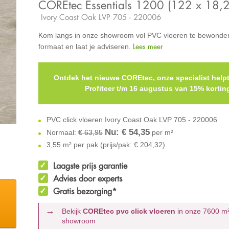
COREtec Essentials 1200 (122 x 18,2
Ivory Coast Oak LVP 705 - 220006
Kom langs in onze showroom vol PVC vloeren te bewonder
Lees meer
formaat en laat je adviseren.
Ontdek het nieuwe COREtec, onze specialist helpt
Profiteer t/m 16 augustus van 15% kortin
PVC click vloeren Ivory Coast Oak LVP 705 - 220006
Nu: €
54,35
Normaal:
€ 63,95
per m²
3,55 m² per pak (prijs/pak: € 204,32)
Laagste prijs garantie
Advies door experts
Gratis bezorging*
Bekijk
COREtec pvc click vloeren
in onze 7600 m
showroom