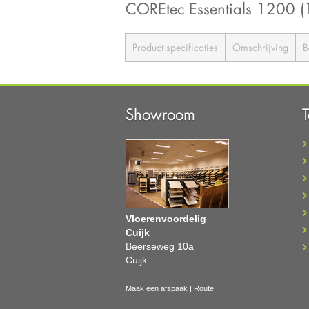
COREtec Essentials 1200 
Product specificaties
Omschrijving
B
Showroom
Vloerenvoordelig
Cuijk
Beerseweg 10a
Cuijk
Maak een afspaak
|
Route