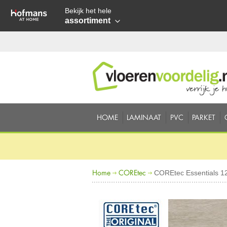
Bekijk het hele
assortiment
HOME
LAMINAAT
PVC
PARKET
Home
COREtec
COREtec Essentials 12