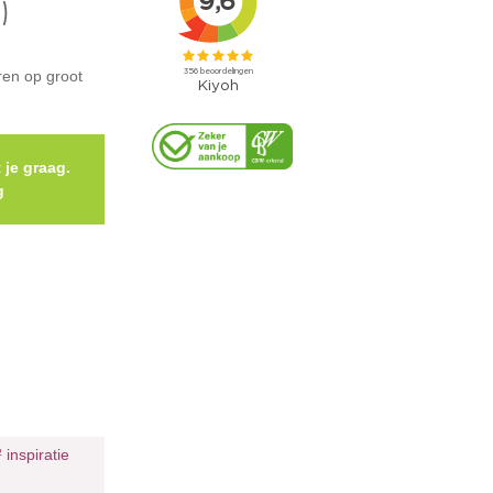
)
en op groot
 je graag.
g
²
inspiratie